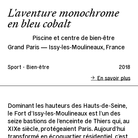
L'aventure monochrome
en bleu cobalt
Piscine et centre de bien-être
Grand Paris
Issy-les-Moulineaux, France
Sport - Bien-être
2018
En savoir plus
Statut
Livré
Client
Ville d'Issy-les-Moulineaux
Dominant les hauteurs des Hauts-de-Seine,
le Fort d’Issy-les-Moulineaux est l’un des
Lieu
Fort Historique, Issy-les-Moulineaux,
France
seize bastions de l’enceinte de Thiers qui, au
XIXe siècle, protégeaient Paris. Aujourd’hui
Date
2018
transformé en écoquartier résidentiel, c’est