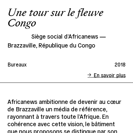
Une tour sur le fleuve
Congo
Siège social d’Africanews
Brazzaville, République du Congo
Bureaux
2018
En savoir plus
Statut
Concours
Client
Euronews Afrique
Africanews ambitionne de devenir au cœur
de Brazzaville un média de référence,
Lieu
Brazzaville, République du Congo
rayonnant à travers toute l’Afrique. En
Date
2018
cohérence avec cette vision, le bâtiment
Surface
4 500 m²
que nous proposons se distingue par son