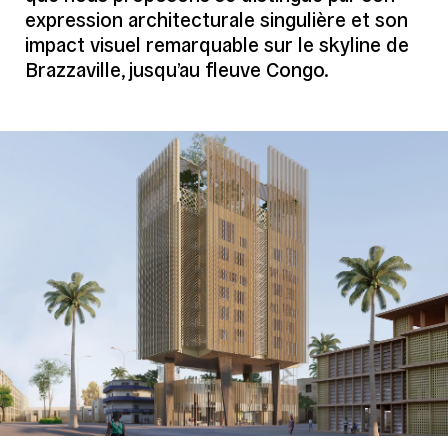
expression architecturale singulière et son
Programme
News room, bureaux de montage, salles
impact visuel remarquable sur le skyline de
de visualisation, centre de congrés,
salles de reunion, restaurant
Brazzaville, jusqu’au fleuve Congo.
panoramique
Crédits
Mikoü
Equipe
Architecte
Mikoü
Structure
Batiserf
Fluides
BET LOUIS CHOULET
HQE
Tribu
Économie
Bureau Michel Forgue